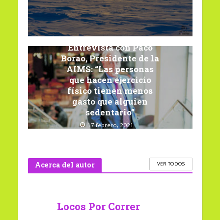
Entrevista con Paco
Borao, Presidente de la
AIMS: “Las personas
que hacen ejercicio
físico tienen menos
gasto que alguien
sedentario”
17 febrero, 2021
Acerca del autor
VER TODOS
Locos Por Correr