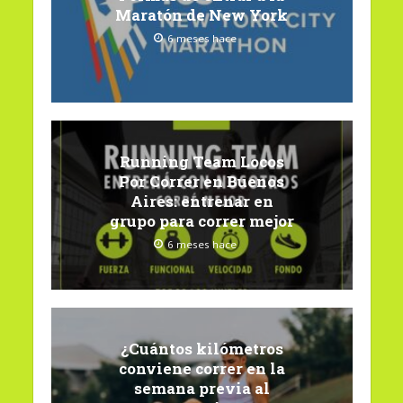
Maratón de New York
6 meses hace
Running Team Locos
Por Correr en Buenos
Aires: entrenar en
grupo para correr mejor
6 meses hace
¿Cuántos kilómetros
conviene correr en la
semana previa al