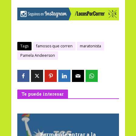
Tags
famosos que corren
maratonista
Pamela Andeerson
Te puede interesar
Formas de entrar a la