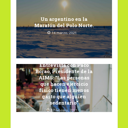
Un argentino en la
Maratón del Polo Norte.
14 marzo, 2021
Entrevista con Paco
Borao, Presidente de la
AIMS: “Las personas
que hacen ejercicio
físico tienen menos
gasto que alguien
sedentario”
17 febrero, 2021