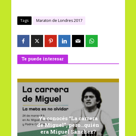
Tags
Maraton de Londres 2017
Te puede interesar
Ya conocés “La carrera
de Miguel”, pero…quién
era Miguel Sanchez?