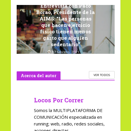
Entrevista con Paco
Borao, Presidente de la
AIMS: “Las personas
que hacen ejercicio
físico tienen menos
gasto que alguien
sedentario”
17 febrero, 2021
Acerca del autor
VER TODOS
Locos Por Correr
Somos la MULTIPLATAFORMA DE
COMUNICACIÓN especializada en
running; web, radio, redes sociales,
acciones directas.