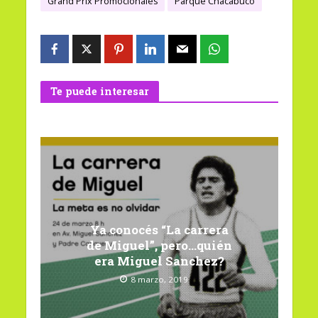
Grand Prix Promocionales
Parque Chacabuco
Te puede interesar
Ya conocés “La carrera
de Miguel”, pero…quién
era Miguel Sanchez?
8 marzo, 2019