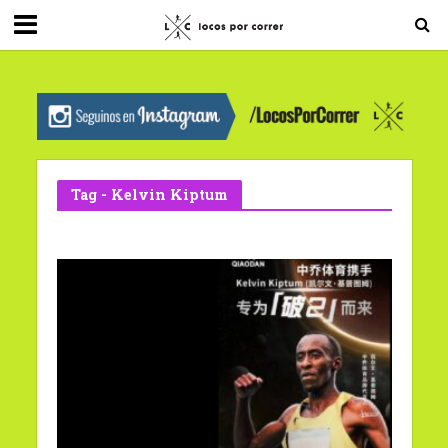
G-0X2PD3RFLV
Tag - Kelvin Kiptum