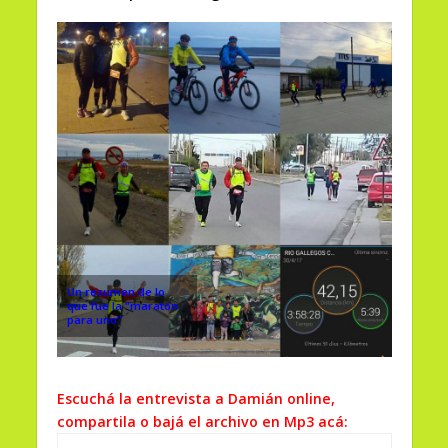
Un resumen de lo
que fue la “maratón
para uno”
Escuchá la entrevista a Damián online,
compartila o bajá el archivo en Mp3 acá: