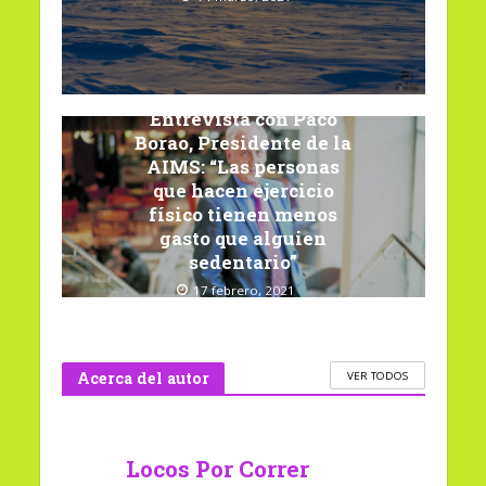
Entrevista con Paco
Borao, Presidente de la
AIMS: “Las personas
que hacen ejercicio
físico tienen menos
gasto que alguien
sedentario”
17 febrero, 2021
Acerca del autor
VER TODOS
Locos Por Correr