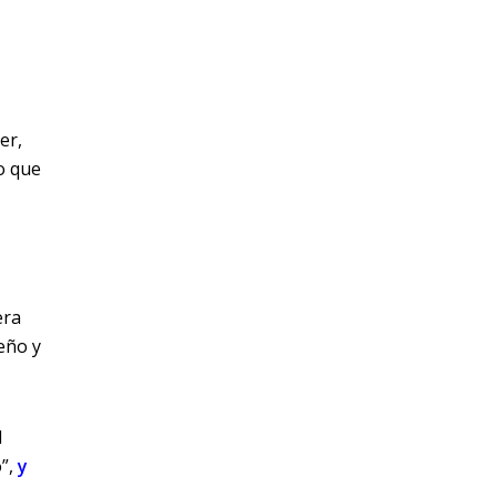
er,
o que
era
eño y
l
o”
,
y