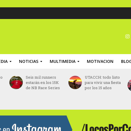
DIA
NOTICIAS
MULTIMEDIA
MOTIVACION
BLO
UTACCH: todo listo
Colombia: la Media
para vivir una fiesta
Maratón Andina
s
por los 15 años
CCB se corre en
Chía en diciembre