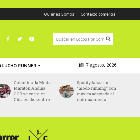
Quiénes Somos
Contacto comercial
7 agosto, 2026
G LUCHO RUNNER
Spotify lanza un
Corredores sin
“modo running” con
dorsal: tres
música adaptada al
empresas crearán
entrenamiento
un registro para
bloquear a los
“colados” en Buenos
Aires