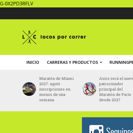
G-0X2PD3RFLV
INICIO
CARRERAS Y PRODUCTOS
RUNNINGPE
e Miami
Asics será el nuevo
Seis mil runners
ó
patrocinador
estarán en los 15K
nes en
principal del
de NB Race Serie
una
Maratón de París
desde 2027