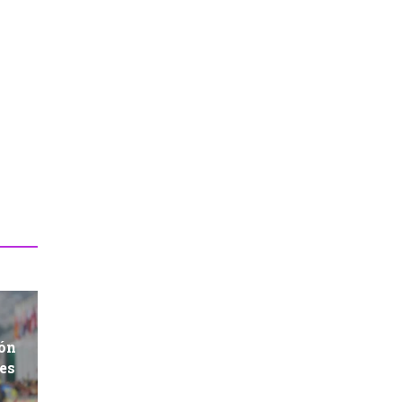
ión
res