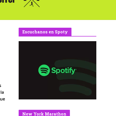
Escuchanos en Spoty
s
la
que
New York Marathon