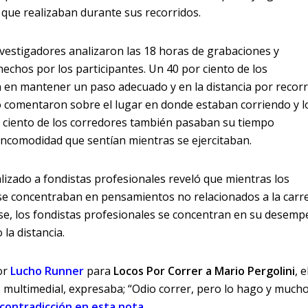
que realizaban durante sus recorridos.
investigadores analizaron las 18 horas de grabaciones y
echos por los participantes. Un 40 por ciento de los
 en mantener un paso adecuado y en la distancia por recorr
o comentaron sobre el lugar en donde estaban corriendo y l
r ciento de los corredores también pasaban su tiempo
incomodidad que sentían mientras se ejercitaban.
lizado a fondistas profesionales reveló que mientras los
se concentraban en pensamientos no relacionados a la carr
e, los fondistas profesionales se concentran en su desemp
la distancia.
or
Lucho Runner
para
Locos Por Correr a Mario Pergolini
, e
 multimedial, expresaba; “Odio correr, pero lo hago y much
 contradicción
en esta nota
.