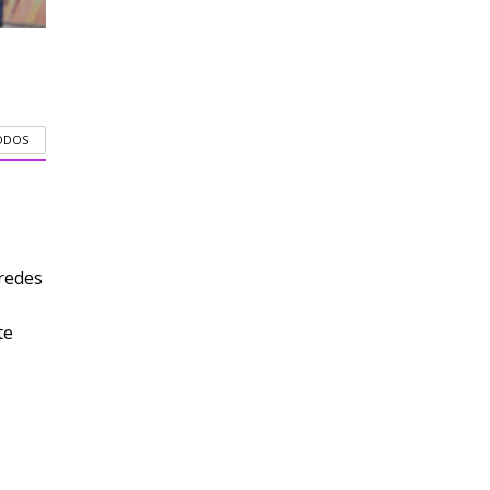
ODOS
redes
te