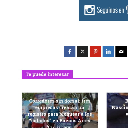
Te puede interesar
Corredores sin dorsal: tres
B
empresas crearán un
Nascim
registro para bloquear a los
v
“colados” en Buenos Aires
2 días hace