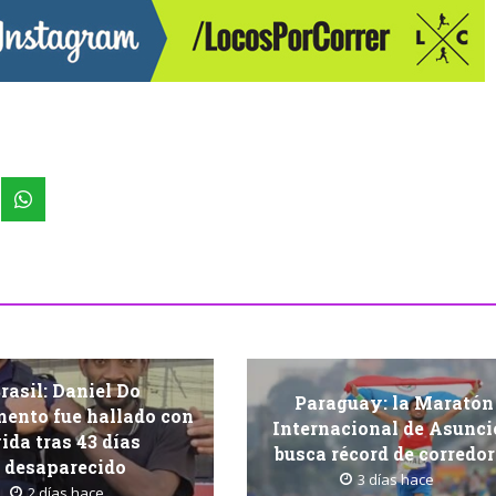
rasil: Daniel Do
Paraguay: la Maratón
ento fue hallado con
Internacional de Asunc
ida tras 43 días
busca récord de corredo
desaparecido
3 días hace
2 días hace