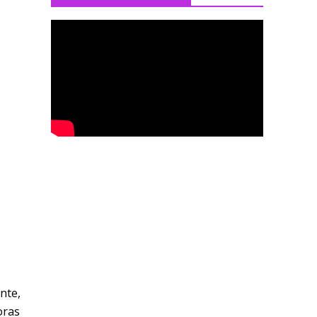
nte,
oras