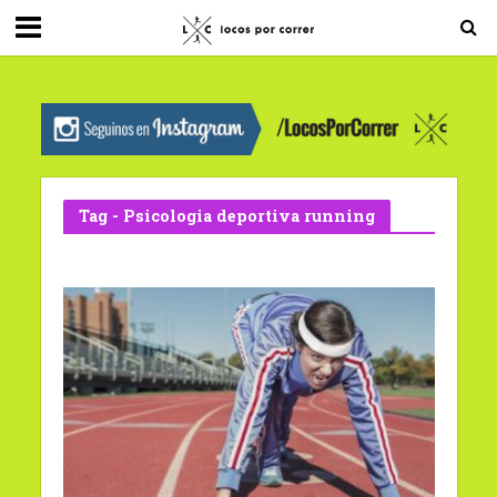
G-0X2PD3RFLV
Tag - Psicologia deportiva running