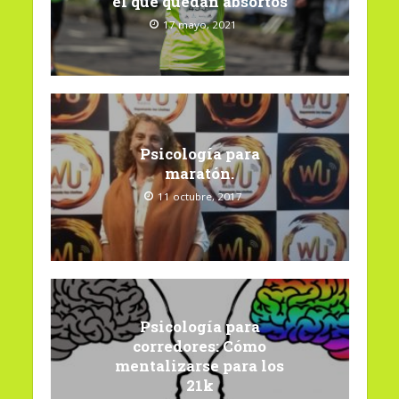
el que quedan absortos
17 mayo, 2021
Psicología para
maratón.
11 octubre, 2017
Psicología para
corredores: Cómo
mentalizarse para los
21k