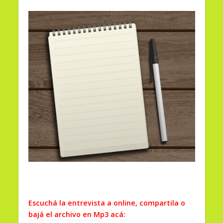
Escuchá la entrevista a online, compartila o
bajá el archivo en Mp3 acá: